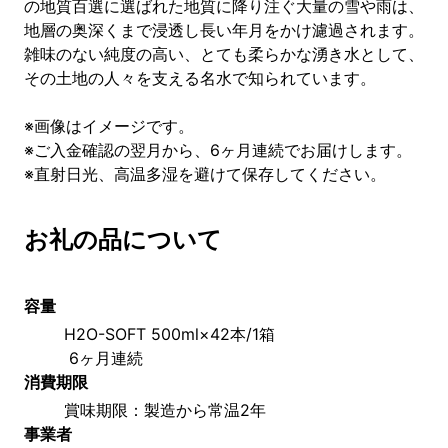
の地質百選に選ばれた地質に降り注ぐ大量の雪や雨は、
地層の奥深くまで浸透し長い年月をかけ濾過されます。
雑味のない純度の高い、とても柔らかな湧き水として、
その土地の人々を支える名水で知られています。
※画像はイメージです。
※ご入金確認の翌月から、6ヶ月連続でお届けします。
※直射日光、高温多湿を避けて保存してください。
お礼の品について
容量
H2O-SOFT 500ml×42本/1箱
 6ヶ月連続
消費期限
賞味期限：製造から常温2年
事業者