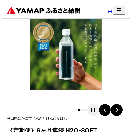
秋田県
にかほ市
（
あきたけん
にかほし
）
《定期便》6ヶ月連続 H2O-SOFT