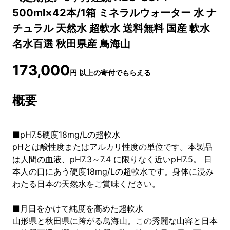
500ml×42本/1箱 ミネラルウォーター 水 ナ
チュラル 天然水 超軟水 送料無料 国産 軟水
名水百選 秋田県産 鳥海山
173,000
円
以上の寄付でもらえる
概要
■pH7.5硬度18mg/Lの超軟水
pHとは酸性度またはアルカリ性度の単位です。本製品
は人間の血液、pH7.3～7.4 に限りなく近いpH7.5。 日
本人の口にあう硬度18mg/Lの超軟水です。身体に浸み
わたる日本の天然水をご賞味ください。
■月日をかけて純度を高めた超軟水
山形県と秋田県に跨がる鳥海山。この秀麗な山容と日本