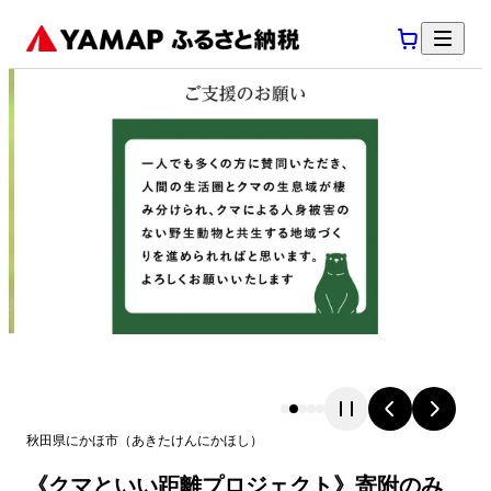
秋田県
にかほ市
（
あきたけん
にかほし
）
《クマといい距離プロジェクト》寄附のみ