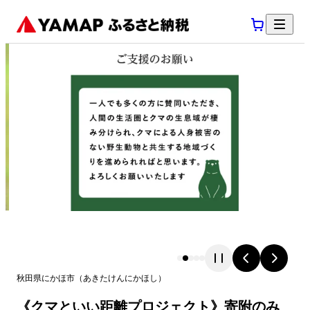
秋田県
にかほ市
（
あきたけん
にかほし
）
《クマといい距離プロジェクト》寄附のみ