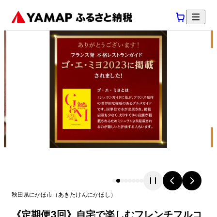
秋田県
にかほ市
（
あきたけん
にかほし
）
《定期便3回》自宅で楽しむフレンチフルコ