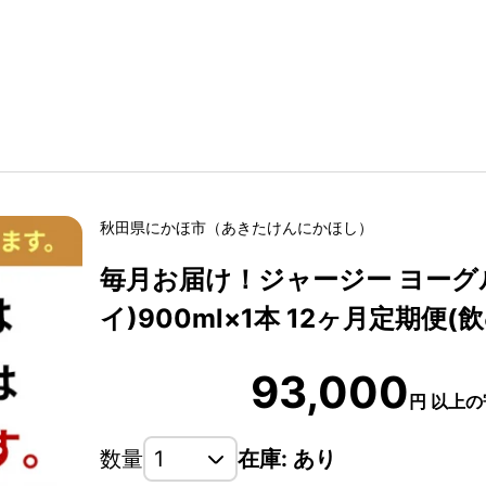
秋田県
にかほ市
（
あきたけん
にかほし
）
毎月お届け！ジャージー ヨーグ
イ)900ml×1本 12ヶ月定期便(
93,000
円
以上の
数量
在庫: あり