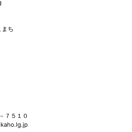
g
こまち
－７５１０
aho.lg.jp