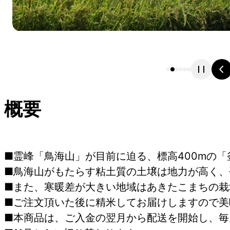
概要
■霊峰「鳥海山」が目前に迫る、標高400mの
■鳥海山がもたらす粘土質の土壌は地力が高く、
■また、寒暖差が大きい地域はあきたこまちの栽
■ご注文頂いた後に精米してお届けしますので美
■本商品は、ご入金の翌月から配送を開始し、毎