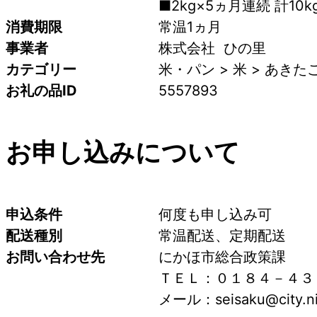
■2kg×5ヵ月連続 計10k
消費期限
常温1ヵ月
事業者
株式会社  ひの里
カテゴリー
米・パン > 米 > あきた
お礼の品ID
5557893
お申し込みについて
申込条件
何度も申し込み可
配送種別
常温配送、定期配送
お問い合わせ先
にかほ市総合政策課
ＴＥＬ：０１８４－４３
メール：seisaku@city.nik