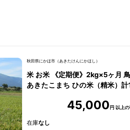
秋田県
にかほ市
（
あきたけん
にかほし
）
米 お米 《定期便》2kg×5ヶ月
あきたこまち ひの米（精米）計10
45,000
円
以上の
在庫
なし