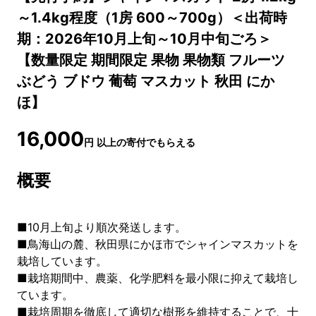
～1.4kg程度（1房 600～700g）＜出荷時
期：2026年10月上旬～10月中旬ごろ＞
【数量限定 期間限定 果物 果物類 フルーツ
ぶどう ブドウ 葡萄 マスカット 秋田 にか
ほ】
16,000
円
以上の寄付でもらえる
概要
■10月上旬より順次発送します。
■鳥海山の麓、秋田県にかほ市でシャインマスカットを
栽培しています。
■栽培期間中、農薬、化学肥料を最小限に抑えて栽培し
ています。
■栽培周期を徹底して適切な樹形を維持することで、十