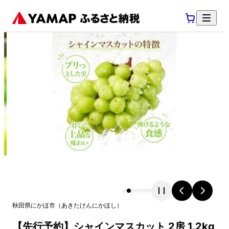
秋田県
にかほ市
（
あきたけん
にかほし
）
【先行予約】シャインマスカット 2房 1.2kg