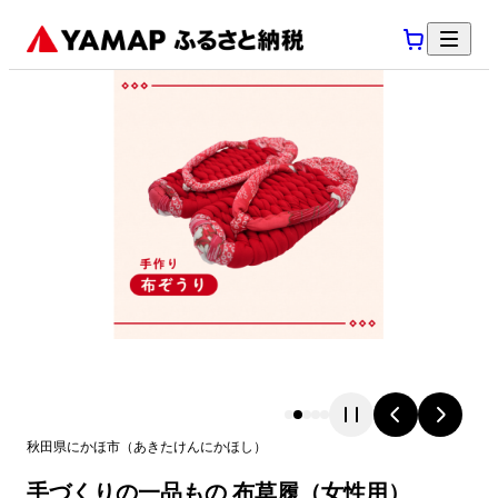
秋田県
にかほ市
（
あきたけん
にかほし
）
手づくりの一品もの 布草履（女性用）