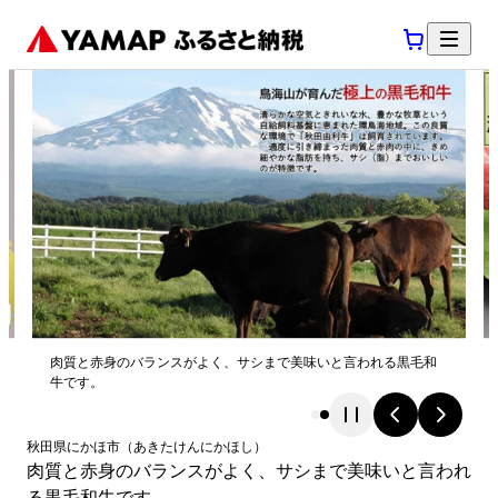
肉質と赤身のバランスがよく、サシまで美味いと言われる黒毛和
牛です。
秋田県
にかほ市
（
あきたけん
にかほし
）
肉質と赤身のバランスがよく、サシまで美味いと言われ
る黒毛和牛です。