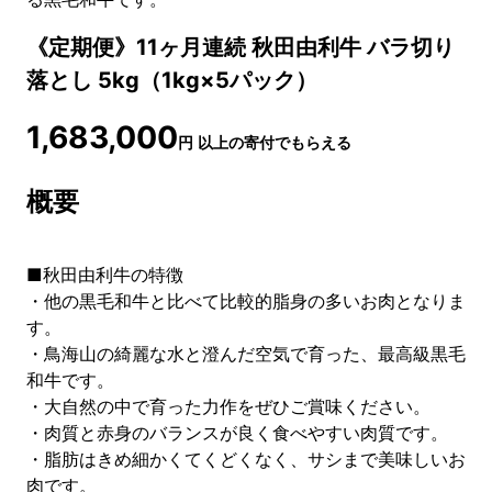
《定期便》11ヶ月連続 秋田由利牛 バラ切り
落とし 5kg（1kg×5パック）
1,683,000
円
以上の寄付でもらえる
概要
■秋田由利牛の特徴
・他の黒毛和牛と比べて比較的脂身の多いお肉となりま
す。
・鳥海山の綺麗な水と澄んだ空気で育った、最高級黒毛
和牛です。
・大自然の中で育った力作をぜひご賞味ください。
・肉質と赤身のバランスが良く食べやすい肉質です。
・脂肪はきめ細かくてくどくなく、サシまで美味しいお
肉です。