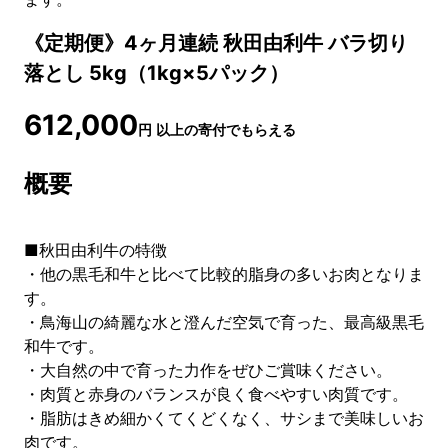
《定期便》4ヶ月連続 秋田由利牛 バラ切り
落とし 5kg（1kg×5パック）
612,000
円
以上の寄付でもらえる
概要
■秋田由利牛の特徴
・他の黒毛和牛と比べて比較的脂身の多いお肉となりま
す。
・鳥海山の綺麗な水と澄んだ空気で育った、最高級黒毛
和牛です。
・大自然の中で育った力作をぜひご賞味ください。
・肉質と赤身のバランスが良く食べやすい肉質です。
・脂肪はきめ細かくてくどくなく、サシまで美味しいお
肉です。