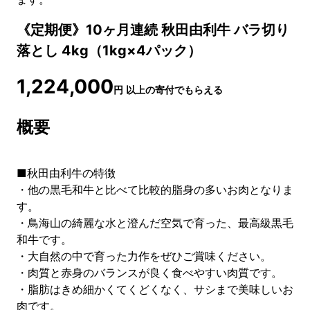
《定期便》10ヶ月連続 秋田由利牛 バラ切り
落とし 4kg（1kg×4パック）
1,224,000
円
以上の寄付でもらえる
概要
■秋田由利牛の特徴
・他の黒毛和牛と比べて比較的脂身の多いお肉となりま
す。
・鳥海山の綺麗な水と澄んだ空気で育った、最高級黒毛
和牛です。
・大自然の中で育った力作をぜひご賞味ください。
・肉質と赤身のバランスが良く食べやすい肉質です。
・脂肪はきめ細かくてくどくなく、サシまで美味しいお
肉です。