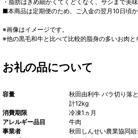
・脂肪はきめ細かくてくどくなく、サシまで美味
■本商品は定期便のため、ご入金の翌月10日頃
※画像はイメージです。
※他の黒毛和牛と比べて比較的脂身の多いお肉と
お礼の品について
容量
秋田由利牛 バラ切り落とし
計12kg
消費期限
冷凍1ヵ月
アレルギー品目
牛肉
事業者
秋田しんせい農業協同組合