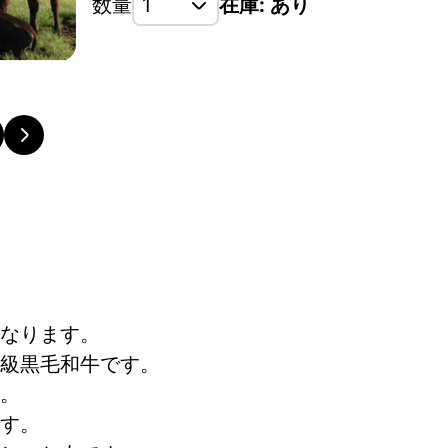
数量
在庫: あり
肉質と赤身のバランスがよく､サシまで美味いと言わ
なります。
級黒毛和牛です。
。
す。