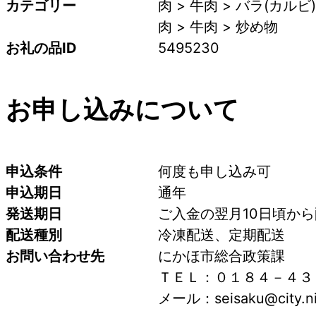
カテゴリー
肉 > 牛肉 > バラ(カルビ)
肉 > 牛肉 > 炒め物
お礼の品ID
5495230
お申し込みについて
申込条件
何度も申し込み可
申込期日
通年
発送期日
ご入金の翌月10日頃か
配送種別
冷凍配送、定期配送
お問い合わせ先
にかほ市総合政策課
ＴＥＬ：０１８４－４３
メール：seisaku@city.nik