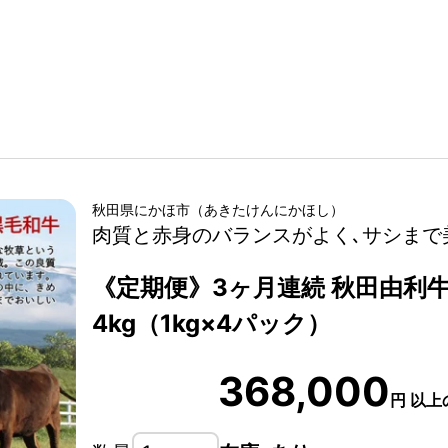
秋田県
にかほ市
（
あきたけん
にかほし
）
肉質と赤身のバランスがよく､サシまで
《定期便》3ヶ月連続 秋田由利
4kg（1kg×4パック）
368,000
円
以上