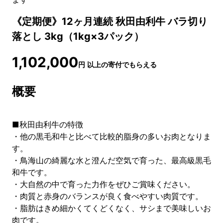
《定期便》12ヶ月連続 秋田由利牛 バラ切り
落とし 3kg（1kg×3パック）
1,102,000
円
以上の寄付でもらえる
概要
■秋田由利牛の特徴
・他の黒毛和牛と比べて比較的脂身の多いお肉となりま
す。
・鳥海山の綺麗な水と澄んだ空気で育った、最高級黒毛
和牛です。
・大自然の中で育った力作をぜひご賞味ください。
・肉質と赤身のバランスが良く食べやすい肉質です。
・脂肪はきめ細かくてくどくなく、サシまで美味しいお
肉です。