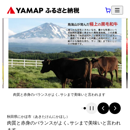
肉質と赤身のバランスがよく､サシまで美味いと言われます
秋田県
にかほ市
（
あきたけん
にかほし
）
肉質と赤身のバランスがよく､サシまで美味いと言われ
ます