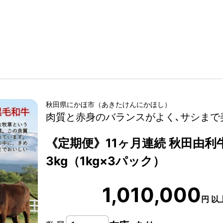
秋田県
にかほ市
（
あきたけん
にかほし
）
肉質と赤身のバランスがよく､サシまで
《定期便》11ヶ月連続 秋田由利
3kg（1kg×3パック）
1,010,000
円
以