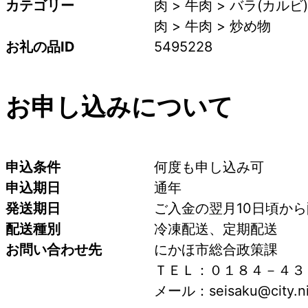
カテゴリー
肉 > 牛肉 > バラ(カルビ)
肉 > 牛肉 > 炒め物
お礼の品ID
5495228
お申し込みについて
申込条件
何度も申し込み可
申込期日
通年
発送期日
ご入金の翌月10日頃か
配送種別
冷凍配送、定期配送
お問い合わせ先
にかほ市総合政策課
ＴＥＬ：０１８４－４３
メール：seisaku@city.nik