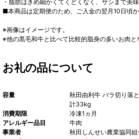
・脂肪はきめ細かくてくどくなく、サシまで美味
■本商品は定期便のため、ご入金の翌月10日頃
※画像はイメージです。
※他の黒毛和牛と比べて比較的脂身の多いお肉と
お礼の品について
容量
秋田由利牛 バラ切り落とし
計33kg
消費期限
冷凍1ヵ月
アレルギー品目
牛肉
事業者
秋田しんせい農業協同組合