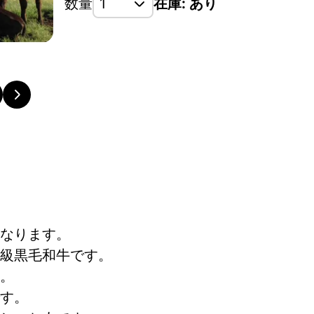
数量
在庫: あり
肉質と赤身のバランスがよく､サシまで美味いと言わ
なります。
級黒毛和牛です。
。
す。