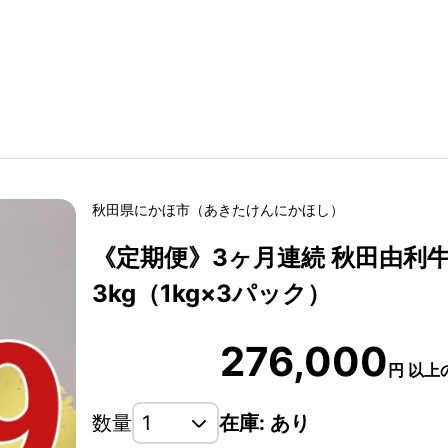
秋田県
にかほ市
（
あきたけん
にかほし
）
《定期便》3ヶ月連続 秋田由利
3kg（1kg×3パック）
276,000
円
以上
数量
在庫: あり