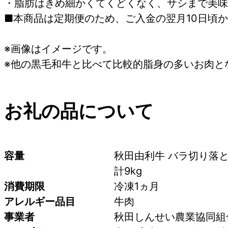
・脂肪はきめ細かくてくどくなく、サシまで美味
■本商品は定期便のため、ご入金の翌月10日頃
※画像はイメージです。
※他の黒毛和牛と比べて比較的脂身の多いお肉と
お礼の品について
容量
秋田由利牛 バラ切り落とし
計9kg
消費期限
冷凍1ヵ月
アレルギー品目
牛肉
事業者
秋田しんせい農業協同組合