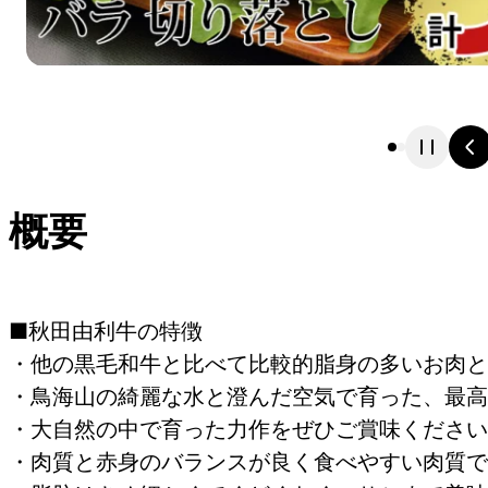
概要
■秋田由利牛の特徴
・他の黒毛和牛と比べて比較的脂身の多いお肉と
・鳥海山の綺麗な水と澄んだ空気で育った、最高
・大自然の中で育った力作をぜひご賞味ください
・肉質と赤身のバランスが良く食べやすい肉質で