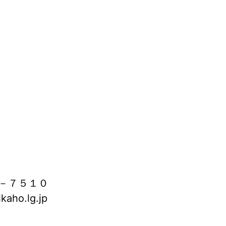
－７５１０
aho.lg.jp