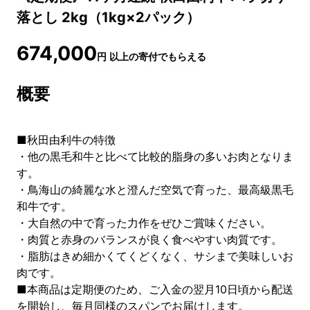
落とし 2kg（1kg×2パック）
674,000
円
以上の寄付でもらえる
概要
■秋田由利牛の特徴
・他の黒毛和牛と比べて比較的脂身の多いお肉となりま
す。
・鳥海山の綺麗な水と澄んだ空気で育った、最高級黒毛
和牛です。
・大自然の中で育った力作をぜひご賞味ください。
・肉質と赤身のバランスが良く食べやすい肉質です。
・脂肪はきめ細かくてくどくなく、サシまで美味しいお
肉です。
■本商品は定期便のため、ご入金の翌月10日頃から配送
を開始し、毎月同様のスパンでお届けします。