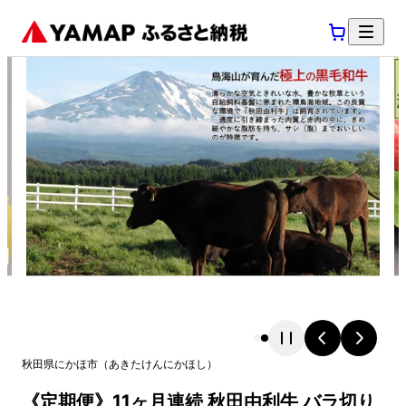
秋田県
にかほ市
（
あきたけん
にかほし
）
《定期便》11ヶ月連続 秋田由利牛 バラ切り