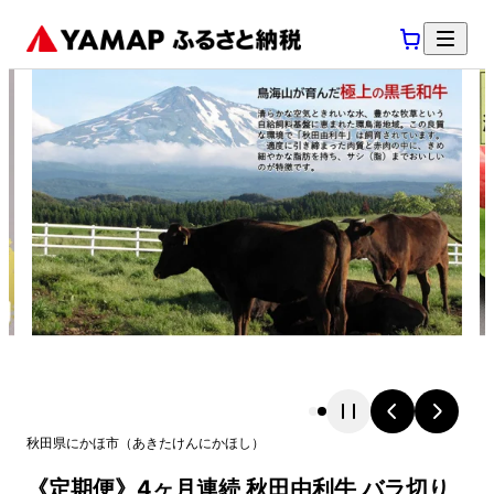
秋田県
にかほ市
（
あきたけん
にかほし
）
《定期便》4ヶ月連続 秋田由利牛 バラ切り