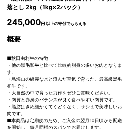
落とし 2kg（1kg×2パック）
245,000
円
以上の寄付でもらえる
概要
■秋田由利牛の特徴
・他の黒毛和牛と比べて比較的脂身の多いお肉となりま
す。
・鳥海山の綺麗な水と澄んだ空気で育った、最高級黒毛
和牛です。
・大自然の中で育った力作をぜひご賞味ください。
・肉質と赤身のバランスが良く食べやすい肉質です。
・脂肪はきめ細かくてくどくなく、サシまで美味しいお
肉です。
■本商品は定期便のため、ご入金の翌月10日頃から配送
を開始し、毎月同様のスパンでお届けします。