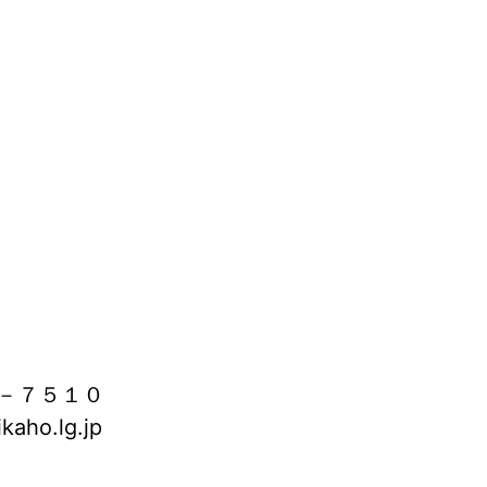
－７５１０
aho.lg.jp