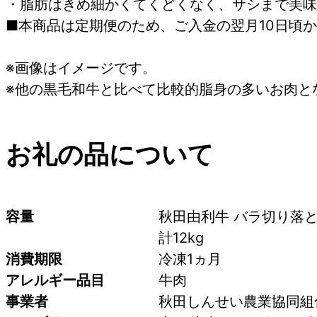
・脂肪はきめ細かくてくどくなく、サシまで美味
■本商品は定期便のため、ご入金の翌月10日頃
※画像はイメージです。
※他の黒毛和牛と比べて比較的脂身の多いお肉と
お礼の品について
容量
秋田由利牛 バラ切り落とし 
計12kg
消費期限
冷凍1ヵ月
アレルギー品目
牛肉
事業者
秋田しんせい農業協同組合