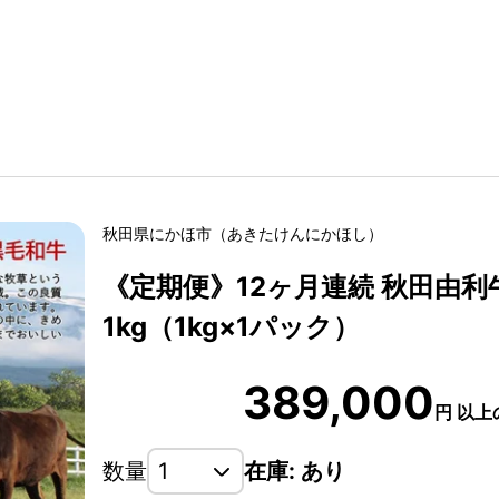
秋田県
にかほ市
（
あきたけん
にかほし
）
《定期便》12ヶ月連続 秋田由利
1kg（1kg×1パック）
389,000
円
以上
数量
在庫: あり