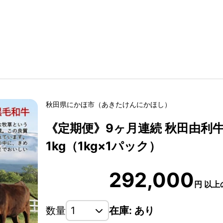
秋田県
にかほ市
（
あきたけん
にかほし
）
《定期便》9ヶ月連続 秋田由利
1kg（1kg×1パック）
292,000
円
以上
数量
在庫: あり