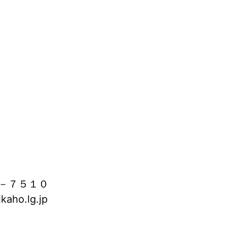
－７５１０
aho.lg.jp