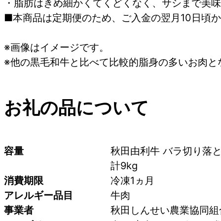
・脂肪はきめ細かくてくどくなく、サシまで美味
■本商品は定期便のため、ご入金の翌月10日頃
※画像はイメージです。
※他の黒毛和牛と比べて比較的脂身の多いお肉と
お礼の品について
容量
秋田由利牛 バラ切り落とし
計9kg
消費期限
冷凍1ヵ月
アレルギー品目
牛肉
事業者
秋田しんせい農業協同組合