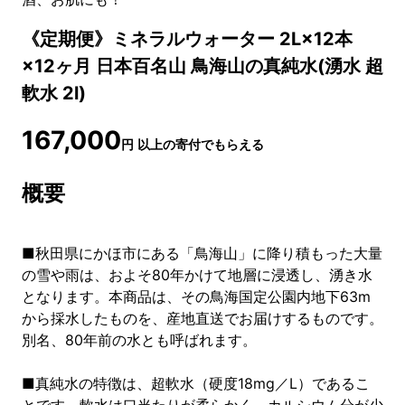
《定期便》ミネラルウォーター 2L×12本
×12ヶ月 日本百名山 鳥海山の真純水(湧水 超
軟水 2l)
167,000
円
以上の寄付でもらえる
概要
■秋田県にかほ市にある「鳥海山」に降り積もった大量
の雪や雨は、およそ80年かけて地層に浸透し、湧き水
となります。本商品は、その鳥海国定公園内地下63m
から採水したものを、産地直送でお届けするものです。
別名、80年前の水とも呼ばれます。
■真純水の特徴は、超軟水（硬度18mg／L）であるこ