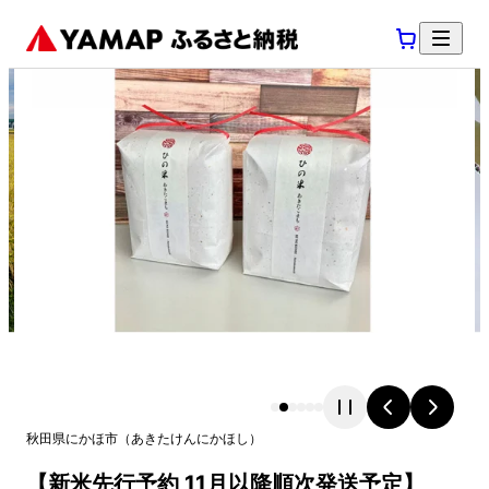
秋田県
にかほ市
（
あきたけん
にかほし
）
【新米先行予約 11月以降順次発送予定】