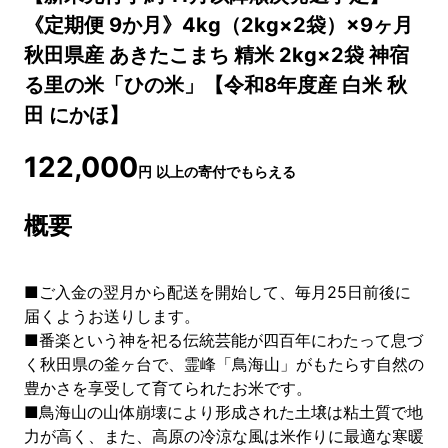
《定期便 9か月》4kg（2kg×2袋）×9ヶ月
秋田県産 あきたこまち 精米 2kg×2袋 神宿
る里の米「ひの米」【令和8年度産 白米 秋
田 にかほ】
122,000
円
以上の寄付でもらえる
概要
■ご入金の翌月から配送を開始して、毎月25日前後に
届くようお送りします。
■番楽という神を祀る伝統芸能が四百年にわたって息づ
く秋田県の釜ヶ台で、霊峰「鳥海山」がもたらす自然の
豊かさを享受して育てられたお米です。
■鳥海山の山体崩壊により形成された土壌は粘土質で地
力が高く、また、高原の冷涼な風は米作りに最適な寒暖