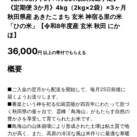
《定期便 3か月》4kg（2kg×2袋）×3ヶ月
秋田県産 あきたこまち 玄米 神宿る里の米
「ひの米」【令和8年度産 玄米 秋田 にか
ほ】
36,000
円
以上の寄付でもらえる
概要
■ご入金の翌月から配送を開始して、毎月25日前後に
届くようお送りします。
■番楽という神を祀る伝統芸能が四百年にわたって息づ
く秋田県の釜ヶ台で、霊峰「鳥海山」がもたらす自然の
豊かさを享受して育てられたお米です。
■鳥海山の山体崩壊により形成された土壌は粘土質で地
力が高く、また、高原の冷涼な風は米作りに最適な寒暖