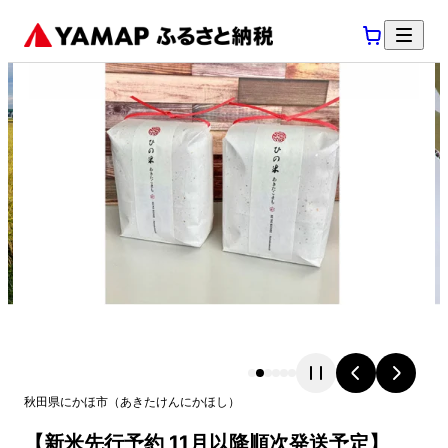
秋田県
にかほ市
（
あきたけん
にかほし
）
【新米先行予約 11月以降順次発送予定】