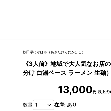
秋田県
にかほ市
（
あきたけん
にかほし
）
《3人前》地域で大人気なお店の 
分け 白湯ベース ラーメン 生麺
13,000
円
以上の
数量
在庫: あり