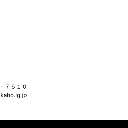
－７５１０
aho.lg.jp