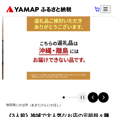
秋田県
にかほ市
（
あきたけん
にかほし
）
《3人前》地域で大人気なお店の元祖担々麺