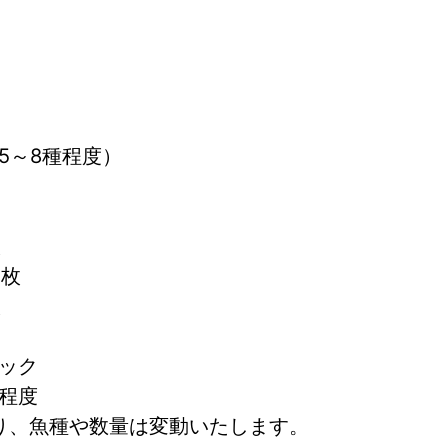
5～8種程度）
枚
2枚
枚
パック
ク程度
り、魚種や数量は変動いたします。