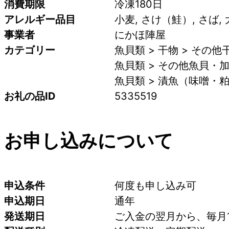
消費期限
冷凍180日
アレルギー品目
小麦, さけ（鮭）, さば,
事業者
にかほ陣屋
カテゴリー
魚貝類 > 干物 > その他
魚貝類 > その他魚貝・加
魚貝類 > 漬魚（味噌・
お礼の品ID
5335519
お申し込みについて
申込条件
何度も申し込み可
申込期日
通年
発送期日
ご入金の翌月から、毎月