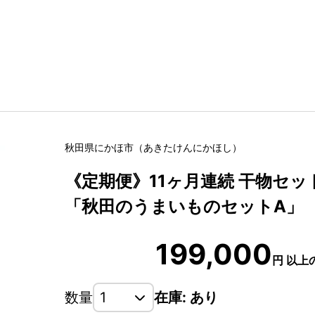
秋田県
にかほ市
（
あきたけん
にかほし
）
《定期便》11ヶ月連続 干物セット
「秋田のうまいものセットA」
199,000
円
以上
数量
在庫: あり