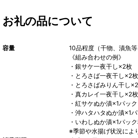
お礼の品について
容量
10品程度（干物、漬魚等
《組み合わせの例》
・銀サケ一夜干し×2枚
・とろさば一夜干し×2
・とろさばみりん干し×
・真カレイ一夜干し×2
・紅サケぬか漬×1パック
・沖ハタハタぬか漬×1
・いわしぬか漬×1パッ
※季節や水揚げ状況によ