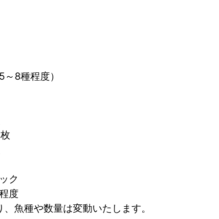
5～8種程度）
枚
2枚
枚
パック
ク程度
り、魚種や数量は変動いたします。