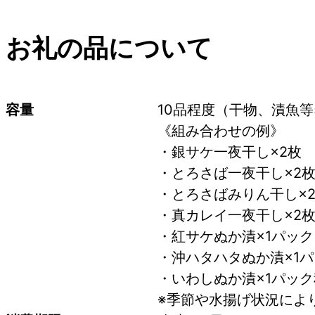
お礼の品について
容量
10品程度（干物、漬魚等
《組み合わせの例》
・銀サケ一夜干し×2枚
・とろさば一夜干し×2
・とろさばみりん干し×
・真カレイ一夜干し×2
・紅サケぬか漬×1パック
・沖ハタハタぬか漬×1
・いわしぬか漬×1パッ
※季節や水揚げ状況によ