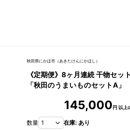
秋田県
にかほ市
（
あきたけん
にかほし
）
《定期便》8ヶ月連続 干物セット 
「秋田のうまいものセットA」
145,000
円
以上
数量
在庫: あり