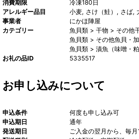
消費期限
冷凍180日
アレルギー品目
小麦, さけ（鮭）, さば,
事業者
にかほ陣屋
カテゴリー
魚貝類 > 干物 > その他
魚貝類 > その他魚貝・加
魚貝類 > 漬魚（味噌・
お礼の品ID
5335517
お申し込みについて
申込条件
何度も申し込み可
申込期日
通年
発送期日
ご入金の翌月から、毎月