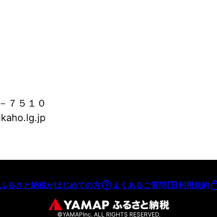
－７５１０
aho.lg.jp
ふるさと納税がはじめての方
よくあるご質問
利用規約
©YAMAPInc. ALL RIGHTS RESERVED.