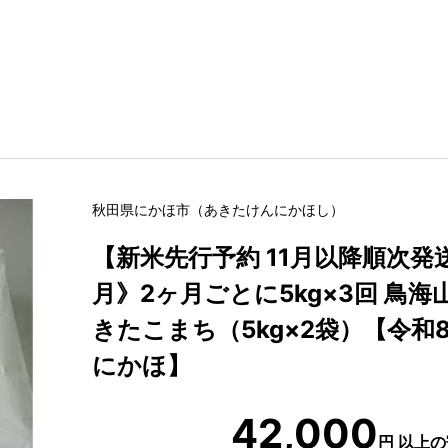
秋田県
にかほ市
（
あきたけん
にかほし
）
【新米先行予約 11月以降順次発
月》2ヶ月ごとに5kg×3回 鳥海
きたこまち（5kg×2袋）【令和8
にかほ】
42,000
円
以上の