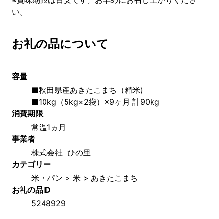
※賞味期限は目安です。お早めにお召し上がりくださ
い。
お礼の品について
容量
■秋田県産あきたこまち（精米)
■10kg（5kg×2袋）×9ヶ月 計90kg
消費期限
常温1ヵ月
事業者
株式会社  ひの里
カテゴリー
米・パン > 米 > あきたこまち
お礼の品ID
5248929