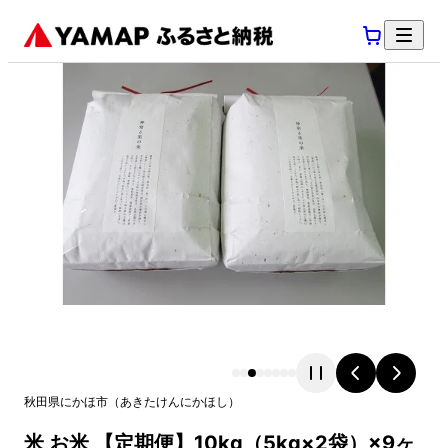
秋田県
にかほ市
（
あきたけん
にかほし
）
米 お米 【定期便】10kg（5kg×2袋）×9ヶ