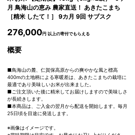
月 鳥海山の恵み 農家直送！ あきたこまち
［精米 したて！］ 9カ月 9回 サブスク
276,000
円
以上の寄付でもらえる
概要
■鳥海山の麓、仁賀保高原からの爽やかな風と標高
400mの土地柄による寒暖差は、あきたこまちの栽培に
最適であり美味しいお米が出来ました。
■ご注文頂いた後に精米してお届けしますので美味しさ
が長続きします。
■本商品は、ご入金の翌月から配送を開始します。毎月
25日頃を目途に発送します。
※画像はイメージです。