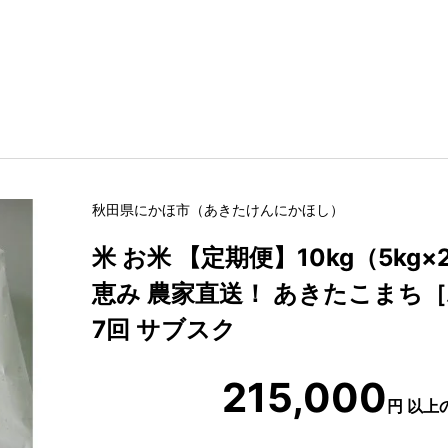
秋田県
にかほ市
（
あきたけん
にかほし
）
米 お米 【定期便】10kg（5kg
恵み 農家直送！ あきたこまち［
7回 サブスク
215,000
円
以上