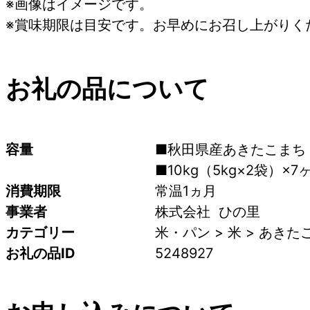
※画像はイメージです。
※賞味期限は目安です。お早めにお召し上がりく
お礼の品について
容量
■秋田県産あきたこまち
■10kg（5kg×2袋）×7ヶ
消費期限
常温1ヵ月
事業者
株式会社  ひの里
カテゴリー
米・パン > 米 > あきた
お礼の品ID
5248927