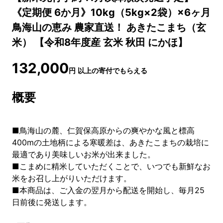
《定期便 6か月》10kg（5kg×2袋）×6ヶ月
鳥海山の恵み 農家直送！ あきたこまち（玄
米） 【令和8年度産 玄米 秋田 にかほ】
132,000
円
以上の寄付でもらえる
概要
■鳥海山の麓、仁賀保高原からの爽やかな風と標高
400mの土地柄による寒暖差は、あきたこまちの栽培に
最適であり美味しいお米が出来ました。
■こまめに精米していただくことで、いつでも新鮮なお
米をお召し上がりいただけます。
■本商品は、ご入金の翌月から配送を開始し、毎月25
日前後に発送します。