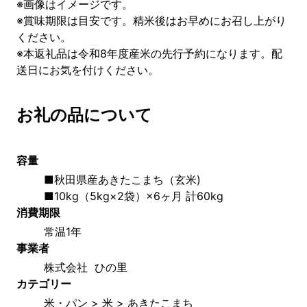
※画像はイメージです。
※賞味期限は目安です。精米後はお早めにお召し上がり
ください。
※本返礼品は令和8年度産米の先行予約になります。配
送日にお気を付けください。
お礼の品について
容量
■秋田県産あきたこまち（玄米)
■10kg（5kg×2袋）×6ヶ月 計60kg
消費期限
常温1年
事業者
株式会社  ひの里
カテゴリー
米・パン > 米 > あきたこまち