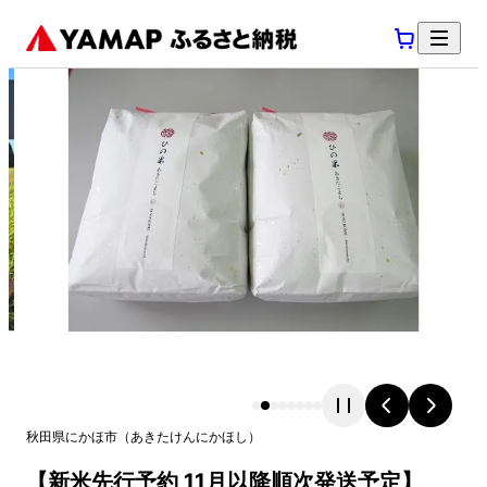
秋田県
にかほ市
（
あきたけん
にかほし
）
【新米先行予約 11月以降順次発送予定】