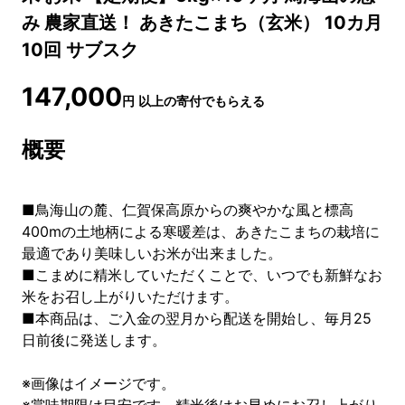
み 農家直送！ あきたこまち（玄米） 10カ月
10回 サブスク
147,000
円
以上の寄付でもらえる
概要
■鳥海山の麓、仁賀保高原からの爽やかな風と標高
400mの土地柄による寒暖差は、あきたこまちの栽培に
最適であり美味しいお米が出来ました。
■こまめに精米していただくことで、いつでも新鮮なお
米をお召し上がりいただけます。
■本商品は、ご入金の翌月から配送を開始し、毎月25
日前後に発送します。
※画像はイメージです。