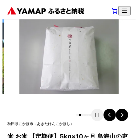
秋田県
にかほ市
（
あきたけん
にかほし
）
米 お米 【定期便】5kg×10ヶ月 鳥海山の恵