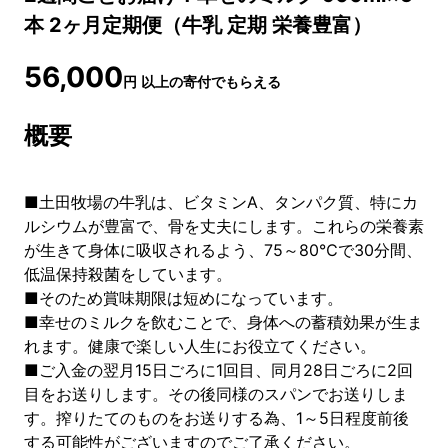
本 2ヶ月定期便（牛乳 定期 栄養豊富）
56,000
円
以上の寄付でもらえる
概要
■土田牧場の牛乳は、ビタミンA、タンパク質、特にカ
ルシウムが豊富で、骨を丈夫にします。これらの栄養素
が生きて身体に吸収されるよう、75～80℃で30分間、
低温保持殺菌をしています。
■そのため賞味期限は短めになっています。
■幸せのミルクを飲むことで、身体への蓄積効果が生ま
れます。健康で楽しい人生にお役立てください。
■ご入金の翌月15日ごろに1回目、同月28日ごろに2回
目をお送りします。その後同様のスパンでお送りしま
す。搾りたてのものをお送りする為、1～5日程度前後
する可能性がございますのでご了承ください。