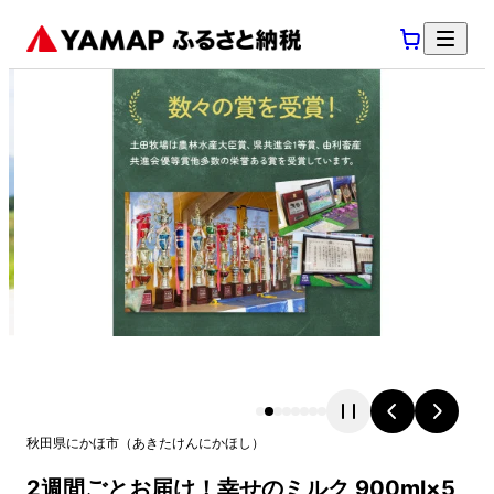
秋田県
にかほ市
（
あきたけん
にかほし
）
2週間ごとお届け！幸せのミルク 900ml×5