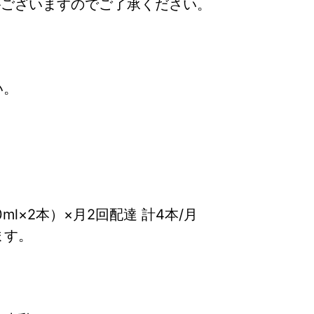
がございますのでご了承ください。
い。
ml×2本）×月2回配達 計4本/月
ます。