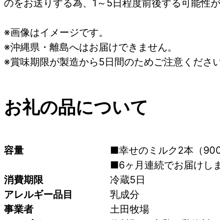
のをお送りする為、1～5日程度前後する可能性
※画像はイメージです。
※沖縄県・離島へはお届けできません。
※賞味期限が製造から5日間のためご注意くださ
お礼の品について
容量
■幸せのミルク2本（900
■6ヶ月連続でお届けし
消費期限
冷蔵5日
アレルギー品目
乳成分
事業者
土田牧場