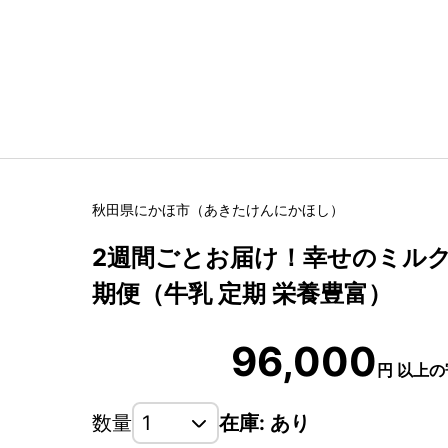
秋田県
にかほ市
（
あきたけん
にかほし
）
2週間ごとお届け！幸せのミルク 9
期便（牛乳 定期 栄養豊富）
96,000
円
以上の
数量
在庫: あり