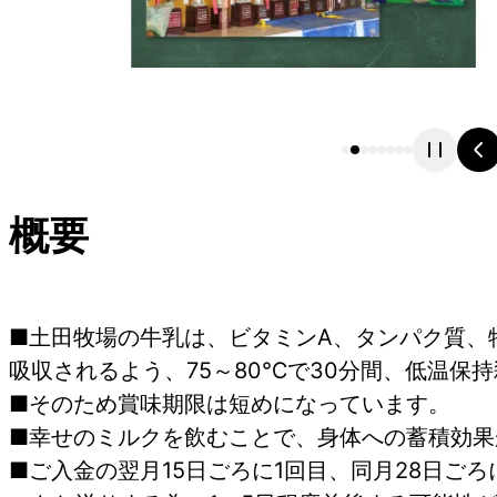
概要
■土田牧場の牛乳は、ビタミンA、タンパク質、
吸収されるよう、75～80℃で30分間、低温保
■そのため賞味期限は短めになっています。
■幸せのミルクを飲むことで、身体への蓄積効果
■ご入金の翌月15日ごろに1回目、同月28日ご