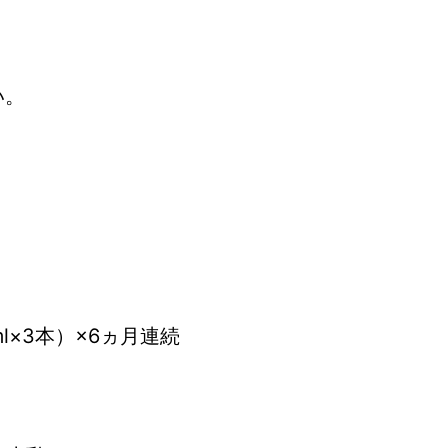
い。
l×3本）×6ヵ月連続