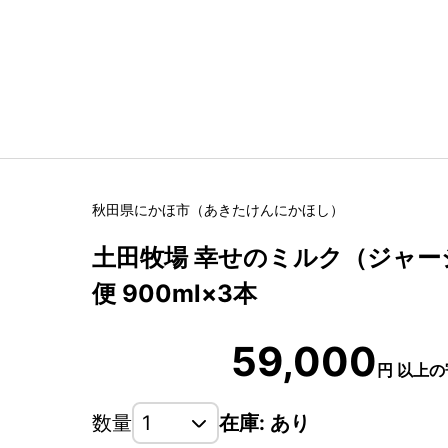
秋田県
にかほ市
（
あきたけん
にかほし
）
土田牧場 幸せのミルク（ジャージ
便 900ml×3本
59,000
円
以上の
数量
在庫: あり