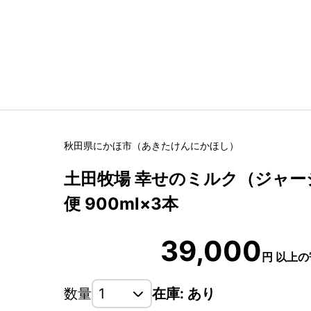
秋田県
にかほ市
（
あきたけん
にかほし
）
土田牧場 幸せのミルク（ジャージ
便 900ml×3本
39,000
円
以上の
数量
在庫: あり