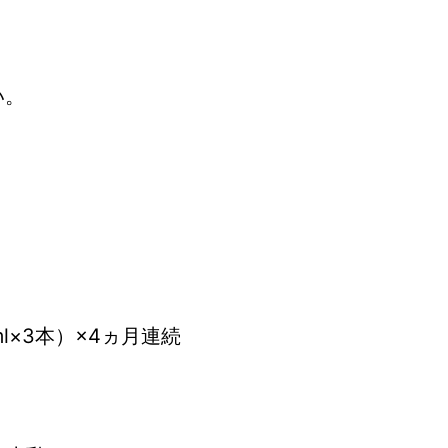
い。
l×3本）×4ヵ月連続