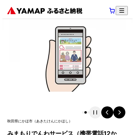
秋田県
にかほ市
（
あきたけん
にかほし
）
みまもりでんわサービス（携帯電話12か