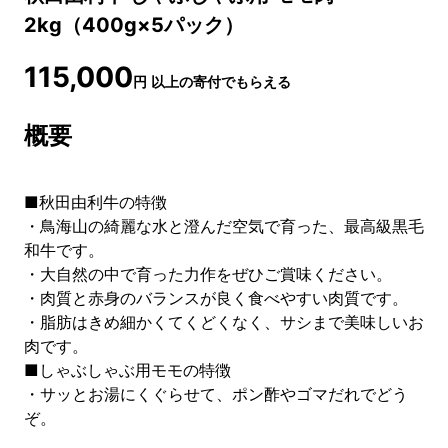
2kg（400g×5パック）
115,000
円
以上の寄付でもらえる
概要
■秋田由利牛の特徴
・鳥海山の綺麗な水と澄んだ空気で育った、最高級黒毛
和牛です。
・大自然の中で育った力作をぜひご賞味ください。
・肉質と赤身のバランスが良く食べやすい肉質です。
・脂肪はきめ細かくてくどくなく、サシまで美味しいお
肉です。
■しゃぶしゃぶ用モモの特徴
・サッとお湯にくぐらせて、ポン酢やゴマだれでどう
ぞ。