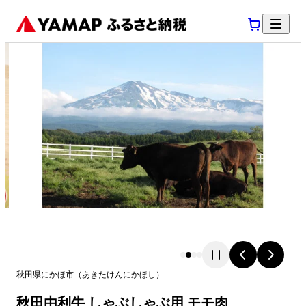
秋田県
にかほ市
（
あきたけん
にかほし
）
秋田由利牛 しゃぶしゃぶ用 モモ肉