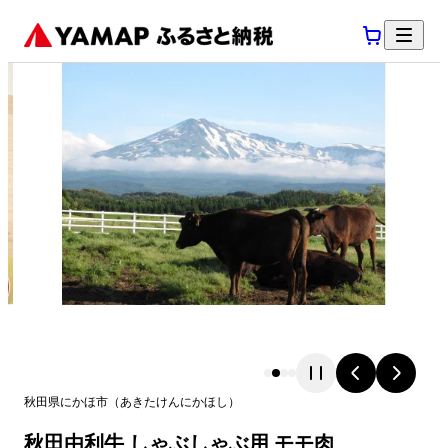
秋田県
にかほ市
（
あきたけん
にかほし
）
秋田由利牛 しゃぶしゃぶ用 モモ肉