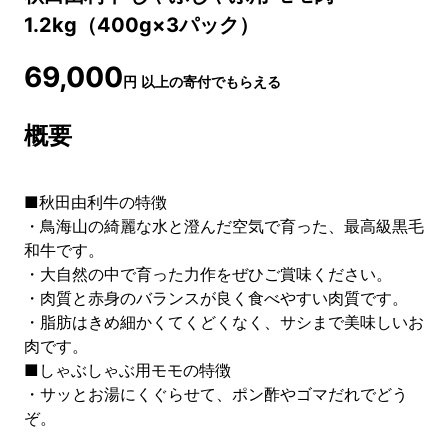
1.2kg（400g×3パック）
69,000
円
以上の寄付でもらえる
概要
■秋田由利牛の特徴
・鳥海山の綺麗な水と澄んだ空気で育った、最高級黒毛
和牛です。
・大自然の中で育った力作をぜひご賞味ください。
・肉質と赤身のバランスが良く食べやすい肉質です。
・脂肪はきめ細かくてくどくなく、サシまで美味しいお
肉です。
■しゃぶしゃぶ用モモの特徴
・サッとお湯にくぐらせて、ポン酢やゴマだれでどう
ぞ。