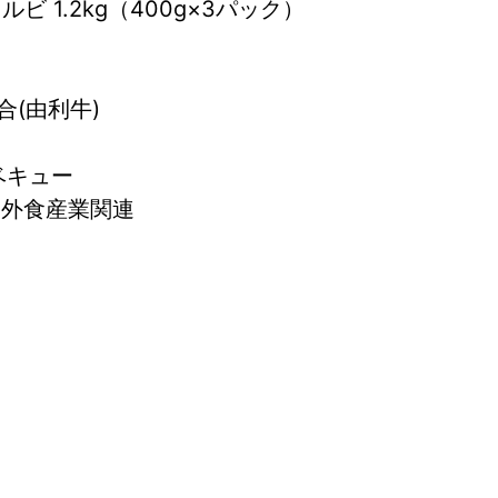
ビ 1.2kg（400g×3パック）
(由利牛)
ーベキュー
 外食産業関連