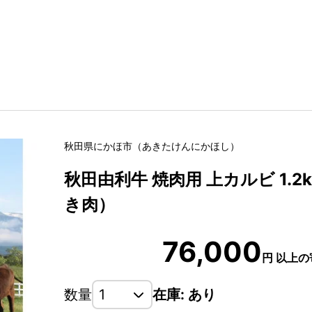
秋田県
にかほ市
（
あきたけん
にかほし
）
秋田由利牛 焼肉用 上カルビ 1.2k
き肉）
76,000
円
以上の
数量
在庫: あり