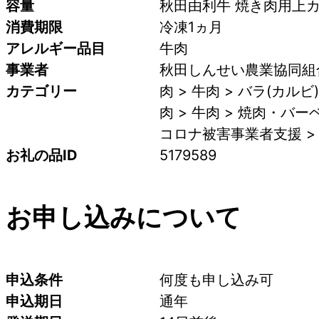
容量
秋田由利牛 焼き肉用上カル
消費期限
冷凍1ヵ月
アレルギー品目
牛肉
事業者
秋田しんせい農業協同組合
カテゴリー
肉 > 牛肉 > バラ(カルビ)
肉 > 牛肉 > 焼肉・バ
コロナ被害事業者支援 >
お礼の品ID
5179589
お申し込みについて
申込条件
何度も申し込み可
申込期日
通年