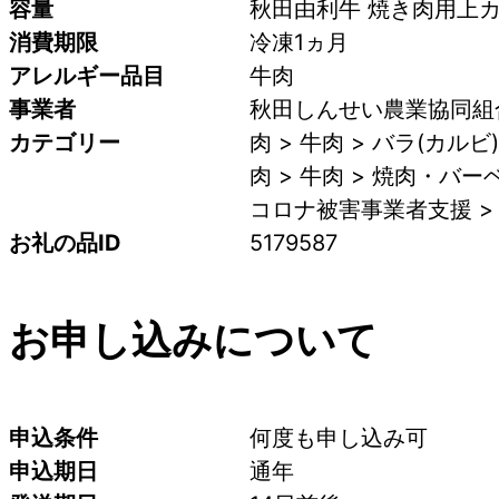
容量
秋田由利牛 焼き肉用上カル
消費期限
冷凍1ヵ月
アレルギー品目
牛肉
事業者
秋田しんせい農業協同組合
カテゴリー
肉 > 牛肉 > バラ(カルビ)
肉 > 牛肉 > 焼肉・バ
コロナ被害事業者支援 >
お礼の品ID
5179587
お申し込みについて
申込条件
何度も申し込み可
申込期日
通年