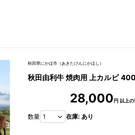
秋田県
にかほ市
（
あきたけん
にかほし
）
秋田由利牛 焼肉用 上カルビ 40
28,000
円
以上の
数量
在庫: あり