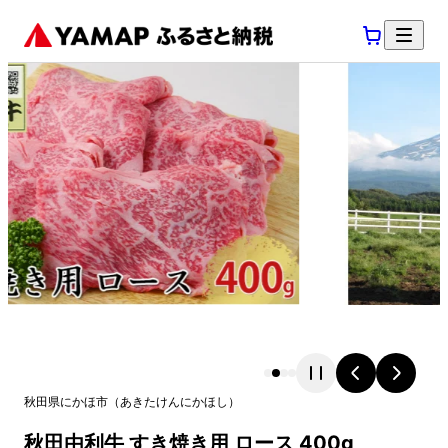
秋田県
にかほ市
（
あきたけん
にかほし
）
秋田由利牛 すき焼き用 ロース 400g