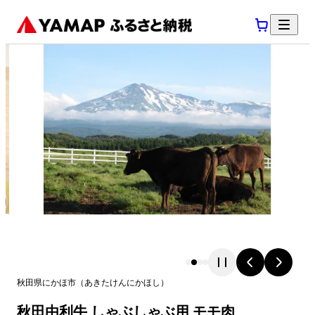
秋田県
にかほ市
（
あきたけん
にかほし
）
秋田由利牛 しゃぶしゃぶ用 モモ肉