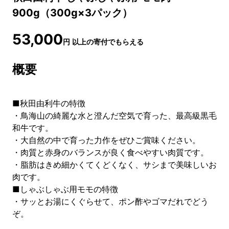
900g（300g×3パック）
53,000
円
以上の寄付でもらえる
概要
■秋田由利牛の特徴
・鳥海山の綺麗な水と澄んだ空気で育った、最高級黒毛
和牛です。
・大自然の中で育った力作をぜひご賞味ください。
・肉質と赤身のバランスが良く食べやすい肉質です。
・脂肪はきめ細かくてくどくなく、サシまで美味しいお
肉です。
■しゃぶしゃぶ用モモの特徴
・サッとお湯にくぐらせて、ポン酢やゴマだれでどう
ぞ。