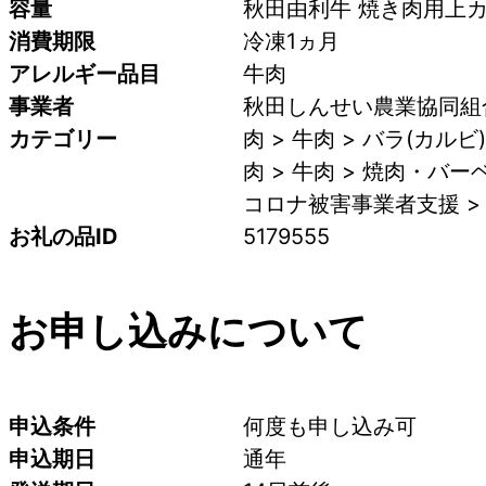
容量
秋田由利牛 焼き肉用上カル
消費期限
冷凍1ヵ月
アレルギー品目
牛肉
事業者
秋田しんせい農業協同組合
カテゴリー
肉 > 牛肉 > バラ(カルビ)
肉 > 牛肉 > 焼肉・バ
コロナ被害事業者支援 >
お礼の品ID
5179555
お申し込みについて
申込条件
何度も申し込み可
申込期日
通年