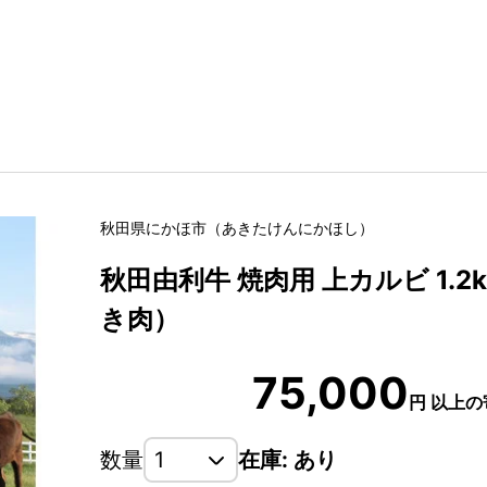
秋田県
にかほ市
（
あきたけん
にかほし
）
秋田由利牛 焼肉用 上カルビ 1.2k
き肉）
75,000
円
以上の
数量
在庫: あり