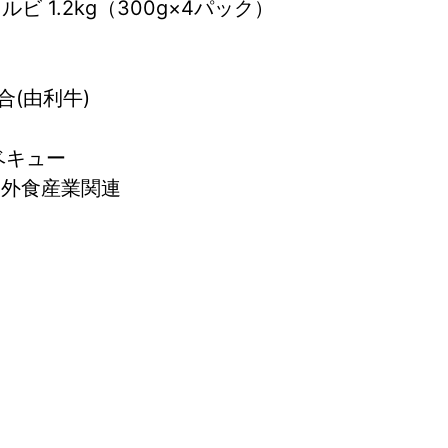
ビ 1.2kg（300g×4パック）
(由利牛)
ーベキュー
 外食産業関連