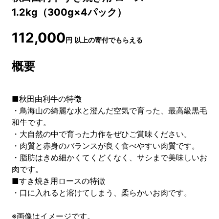
1.2kg（300g×4パック）
112,000
円
以上の寄付でもらえる
概要
■秋田由利牛の特徴
・鳥海山の綺麗な水と澄んだ空気で育った、最高級黒毛
和牛です。
・大自然の中で育った力作をぜひご賞味ください。
・肉質と赤身のバランスが良く食べやすい肉質です。
・脂肪はきめ細かくてくどくなく、サシまで美味しいお
肉です。
■すき焼き用ロースの特徴
・口に入れると溶けてしまう、柔らかいお肉です。
※画像はイメージです。