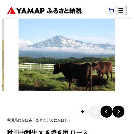
秋田県
にかほ市
（
あきたけん
にかほし
）
秋田由利牛 すき焼き用 ロース