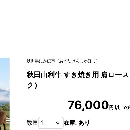
秋田県
にかほ市
（
あきたけん
にかほし
）
秋田由利牛 すき焼き用 肩ロース 1
ク）
76,000
円
以上の
数量
在庫: あり