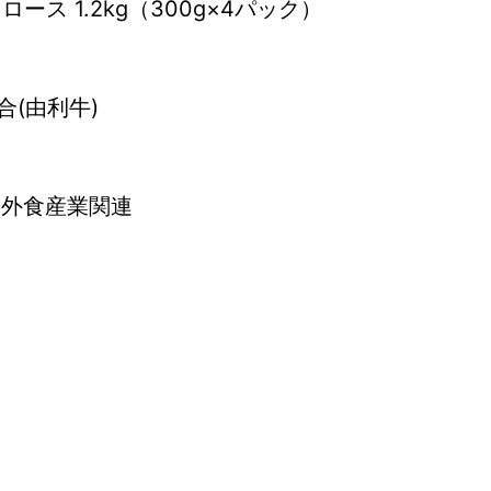
ース 1.2kg（300g×4パック）
(由利牛)
 外食産業関連