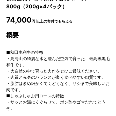
800g（200g×4パック）
74,000
円
以上の寄付でもらえる
概要
■秋田由利牛の特徴
・鳥海山の綺麗な水と澄んだ空気で育った、最高級黒毛
和牛です。
・大自然の中で育った力作をぜひご賞味ください。
・肉質と赤身のバランスが良く食べやすい肉質です。
・脂肪はきめ細かくてくどくなく、サシまで美味しいお
肉です。
■しゃぶしゃぶ用ロースの特徴
・サッとお湯にくぐらせて、ポン酢やゴマだれでどう
ぞ。