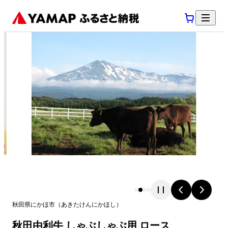
秋田県
にかほ市
（
あきたけん
にかほし
）
秋田由利牛 しゃぶしゃぶ用 ロース