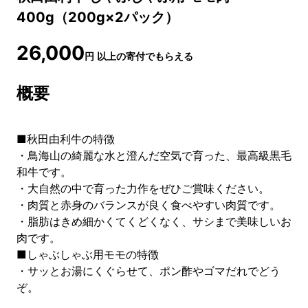
400g（200g×2パック）
26,000
円
以上の寄付でもらえる
概要
■秋田由利牛の特徴
・鳥海山の綺麗な水と澄んだ空気で育った、最高級黒毛
和牛です。
・大自然の中で育った力作をぜひご賞味ください。
・肉質と赤身のバランスが良く食べやすい肉質です。
・脂肪はきめ細かくてくどくなく、サシまで美味しいお
肉です。
■しゃぶしゃぶ用モモの特徴
・サッとお湯にくぐらせて、ポン酢やゴマだれでどう
ぞ。