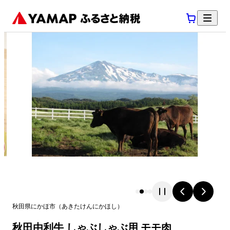
秋田県
にかほ市
（
あきたけん
にかほし
）
秋田由利牛 しゃぶしゃぶ用 モモ肉