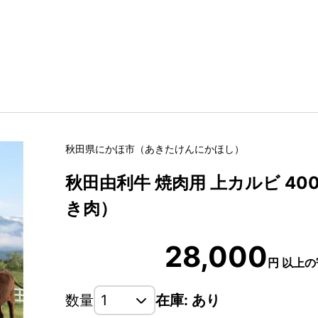
秋田県
にかほ市
（
あきたけん
にかほし
）
秋田由利牛 焼肉用 上カルビ 400
き肉）
28,000
円
以上の
数量
在庫: あり