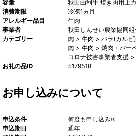
容量
秋田由利牛 焼き肉用上カル
消費期限
冷凍1ヵ月
アレルギー品目
牛肉
事業者
秋田しんせい農業協同組合
カテゴリー
肉 > 牛肉 > バラ(カルビ)
肉 > 牛肉 > 焼肉・バ
コロナ被害事業者支援 >
お礼の品ID
5179518
お申し込みについて
申込条件
何度も申し込み可
申込期日
通年