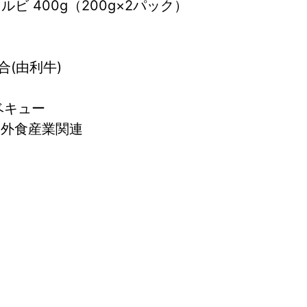
ビ 400g（200g×2パック）
(由利牛)
ーベキュー
 外食産業関連