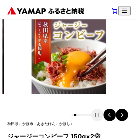
秋田県
にかほ市
（
あきたけん
にかほし
）
ジャージーコンビーフ 150g×2袋