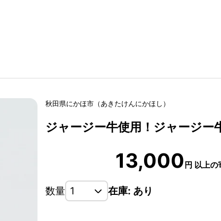
秋田県
にかほ市
（
あきたけん
にかほし
）
ジャージー牛使用！ジャージー牛丼
13,000
円
以上の
数量
在庫: あり