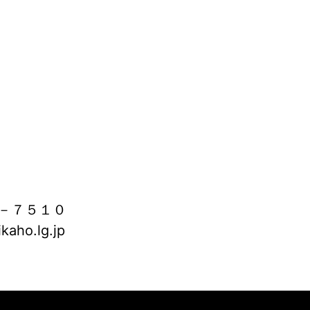
－７５１０
aho.lg.jp